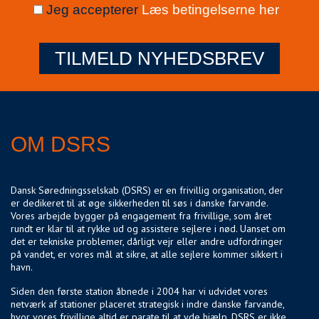
Jeg accepterer
Læs betingelserne her
TILMELD NYHEDSBREV
OM DSRS
Dansk Søredningsselskab (DSRS) er en frivillig organisation, der
er dedikeret til at øge sikkerheden til søs i danske farvande.
Vores arbejde bygger på engagement fra frivillige, som året
rundt er klar til at rykke ud og assistere sejlere i nød. Uanset om
det er tekniske problemer, dårligt vejr eller andre udfordringer
på vandet, er vores mål at sikre, at alle sejlere kommer sikkert i
havn.
Siden den første station åbnede i 2004 har vi udvidet vores
netværk af stationer placeret strategisk i indre danske farvande,
hvor vores frivillige altid er parate til at yde hjælp. DSRS er ikke