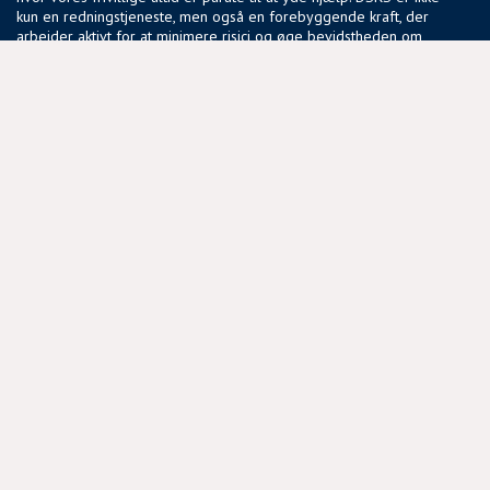
kun en redningstjeneste, men også en forebyggende kraft, der
arbejder aktivt for at minimere risici og øge bevidstheden om
sikker sejlads.
Vores fællesskab af frivillige deler en passion for søsikkerhed
og en vilje til at gøre en forskel, der har en reel betydning for
sejlere i hele landet.
NYTTIGE LINKS
BLIV FRIVILLIG
COOKIEPOLITIK
DSRS OG FORSIKRINGSSELSKABER
MEDLEMSPORTAL
PRIVATLIVSPOLITIK