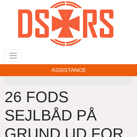
Gå
til
hovedindhold
ASSISTANCE
26 FODS
SEJLBÅD PÅ
GRUND UD FOR