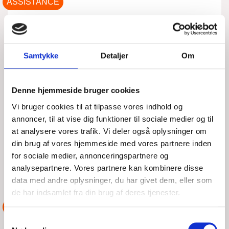
ASSISTANCE
MOTORBÅD MED
TOVVÆRK I SKRUEN -
Samtykke
Detaljer
Om
MELLEM EJERSLEV OG
AMTOFT
Denne hjemmeside bruger cookies
Vi bruger cookies til at tilpasse vores indhold og
TIR, 04/08/2026 - 08:13
annoncer, til at vise dig funktioner til sociale medier og til
Klokken er 19:05 mandag aften - grønt udkald - en motorbåd
at analysere vores trafik. Vi deler også oplysninger om
med bl.a. 3 børn ombord, ligger mellem Ejerslev og Amtoft
din brug af vores hjemmeside med vores partnere inden
med tovværk i skruen. Clemens har første
for sociale medier, annonceringspartnere og
analysepartnere. Vores partnere kan kombinere disse
LÆS MERE
DSRS Løgstør
data med andre oplysninger, du har givet dem, eller som
de har indsamlet fra din brug af deres tjenester.
ASSISTANCE
Samtykkevalg