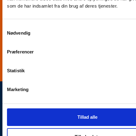
information. Tilmeld dig i dag og vær med !
som de har indsamlet fra din brug af deres tjenester.
Samtykkevalg
Nødvendig
Jeg accepterer
Læs betingelserne her
Præferencer
TILMELD NYHEDSBREV
Statistik
Marketing
OM DSRS
Tillad alle
Dansk Søredningsselskab (DSRS) er en frivillig organisation, der
er dedikeret til at øge sikkerheden til søs i danske farvande.
Vores arbejde bygger på engagement fra frivillige, som året