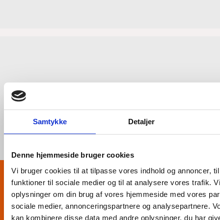
Samtykke
Detaljer
Denne hjemmeside bruger cookies
Vi bruger cookies til at tilpasse vores indhold og annoncer, til
TILMELD DIG VORES NYHEDSBREV
funktioner til sociale medier og til at analysere vores trafik. 
oplysninger om din brug af vores hjemmeside med vores part
Gå ikke klip af vores nyhedsbrev ! Vi udsender et
sociale medier, annonceringspartnere og analysepartnere. V
nyhedsbrev 6-8 gange om året, med nyheder, tips & tricks,
gode tilbud fra vores samarbejdspartner samt anden god
kan kombinere disse data med andre oplysninger, du har give