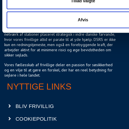
Tillad valgte
rundt er klar til at rykke ud og assistere sejlere i nød. Uanset om
det er tekniske problemer, dårligt vejr eller andre udfordringer
på vandet, er vores mål at sikre, at alle sejlere kommer sikkert i
havn.
Afvis
Siden den første station åbnede i 2004 har vi udvidet vores
netværk af stationer placeret strategisk i indre danske farvande,
hvor vores frivillige altid er parate til at yde hjælp. DSRS er ikke
kun en redningstjeneste, men også en forebyggende kraft, der
arbejder aktivt for at minimere risici og øge bevidstheden om
sikker sejlads.
Vores fællesskab af frivillige deler en passion for søsikkerhed
og en vilje til at gøre en forskel, der har en reel betydning for
sejlere i hele landet.
NYTTIGE LINKS
BLIV FRIVILLIG
COOKIEPOLITIK