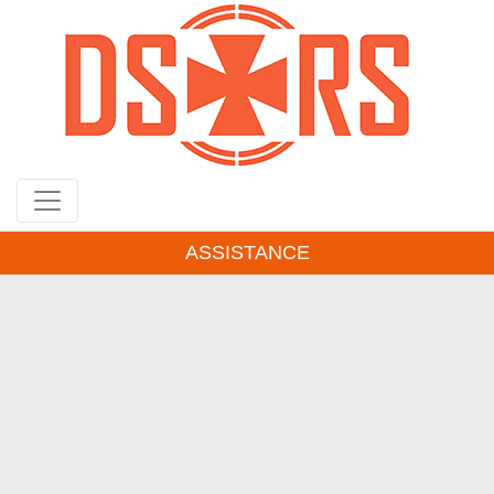
Gå
til
hovedindhold
ASSISTANCE