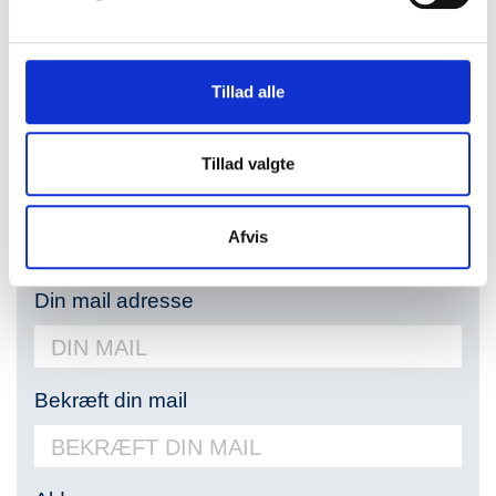
Tillad alle
Postnr.
Tillad valgte
Dit telefonnummer
Afvis
Din
Din mail adresse
mail
adresse
Bekræft din mail