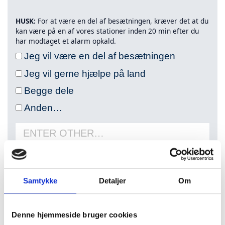
HUSK:
For at være en del af besætningen, kræver det at du
kan være på en af vores stationer inden 20 min efter du
har modtaget et alarm opkald.
Jeg vil være en del af besætningen
Jeg vil gerne hjælpe på land
Begge dele
Anden…
Enter
other…
Vælg station
Samtykke
Detaljer
Om
Fremgår stationen ikke af listen, så søger pågældende
station ikke frivillige pt.
Men kig gerne forbi igen på et senere tidspunkt.
Denne hjemmeside bruger cookies