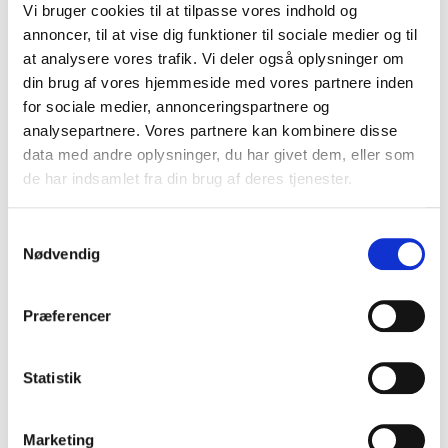
Vi bruger cookies til at tilpasse vores indhold og
Tidligere erfaringer
annoncer, til at vise dig funktioner til sociale medier og til
at analysere vores trafik. Vi deler også oplysninger om
PR og Kommunikation
din brug af vores hjemmeside med vores partnere inden
Administration
for sociale medier, annonceringspartnere og
analysepartnere. Vores partnere kan kombinere disse
Tekniske kompetencer
data med andre oplysninger, du har givet dem, eller som
Film og Foto
de har indsamlet fra din brug af deres tjenester.
Drift af båd samt stationslokale
Samtykkevalg
Navn
Nødvendig
Præferencer
Adresse
Adresse
Statistik
By
Marketing