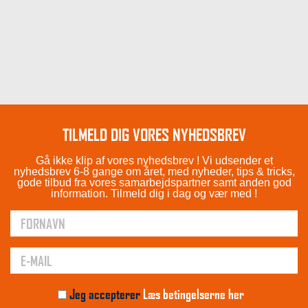
TILMELD DIG VORES NYHEDSBREV
Gå ikke klip af vores nyhedsbrev ! Vi udsender et
nyhedsbrev 6-8 gange om året, med nyheder, tips & tricks,
gode tilbud fra vores samarbejdspartner samt anden god
information. Tilmeld dig i dag og vær med !
Jeg accepterer
Læs betingelserne her