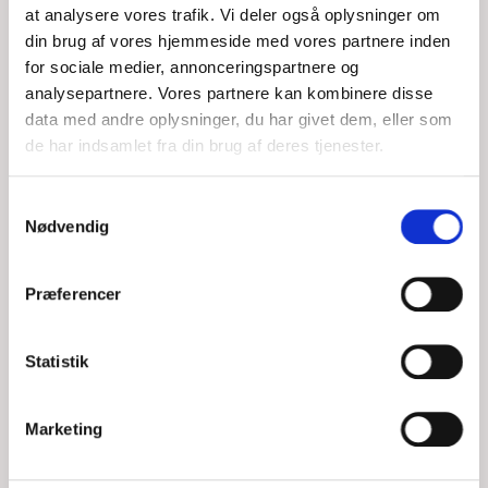
at analysere vores trafik. Vi deler også oplysninger om
din brug af vores hjemmeside med vores partnere inden
for sociale medier, annonceringspartnere og
analysepartnere. Vores partnere kan kombinere disse
data med andre oplysninger, du har givet dem, eller som
de har indsamlet fra din brug af deres tjenester.
Samtykkevalg
28 FODS MOTORBÅD STRANDET PÅ
Nødvendig
NYORD
Præferencer
TOR, 06/08/2026 - 15:46
Statistik
Ejer af 28 fods motorbåd anmoder DSRS Vordingborg om
assistance. Ligger ca 0,5-1,0 sømil nordvest for Nyord havn
med motorstop. DSRS Vordingborg samler
Marketing
LÆS MERE
DSRS Vordingborg