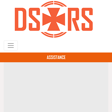
Gå
til
hovedindhold
ASSISTANCE