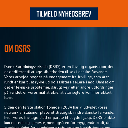
TILMELD NYHEDSBREV
OM DSRS
Dansk Søredningsselskab (DSRS) er en frivillig organisation, der
er dedikeret til at øge sikkerheden til søs i danske farvande.
Vores arbejde bygger på engagement fra frivillige, som året
rundt er klar til at rykke ud og assistere sejlere i nød. Uanset om
det er tekniske problemer, dårligt vejr eller andre udfordringer
på vandet, er vores mål at sikre, at alle sejlere kommer sikkert i
havn.
Siden den første station åbnede i 2004 har vi udvidet vores
netværk af stationer placeret strategisk i indre danske farvande,
hvor vores frivillige altid er parate til at yde hjælp. DSRS er ikke
kun en redningstjeneste, men også en forebyggende kraft, der
arbejder aktivt for at minimere risici og øge bevidstheden om