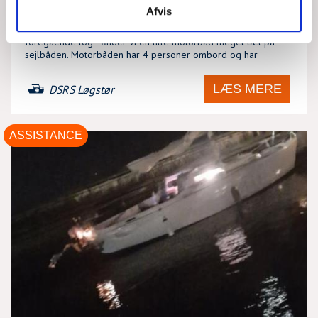
SØN, 02/08/2026 - 08:18
Afvis
På vej ud til en opgave med en 23 fods sejlbåd - se
foregående log - finder vi en lille motorbåd meget tæt på
sejlbåden. Motorbåden har 4 personer ombord og har
LÆS MERE
DSRS Løgstør
ASSISTANCE