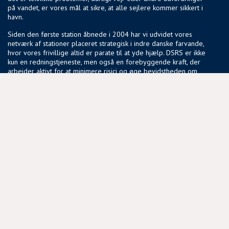
på vandet, er vores mål at sikre, at alle sejlere kommer sikkert i
havn.
Siden den første station åbnede i 2004 har vi udvidet vores
netværk af stationer placeret strategisk i indre danske farvande,
hvor vores frivillige altid er parate til at yde hjælp. DSRS er ikke
kun en redningstjeneste, men også en forebyggende kraft, der
arbejder aktivt for at minimere risici og øge bevidstheden om
sikker sejlads.
Vores fællesskab af frivillige deler en passion for søsikkerhed
og en vilje til at gøre en forskel, der har en reel betydning for
sejlere i hele landet.
NYTTIGE LINKS
BLIV FRIVILLIG
COOKIEPOLITIK
DSRS OG FORSIKRINGSSELSKABER