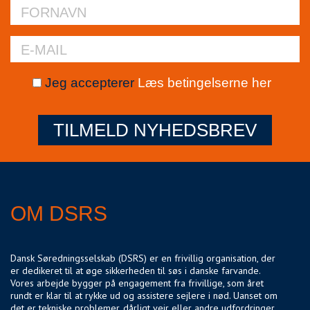
Jeg accepterer
Læs betingelserne her
TILMELD NYHEDSBREV
OM DSRS
Dansk Søredningsselskab (DSRS) er en frivillig organisation, der
er dedikeret til at øge sikkerheden til søs i danske farvande.
Vores arbejde bygger på engagement fra frivillige, som året
rundt er klar til at rykke ud og assistere sejlere i nød. Uanset om
det er tekniske problemer, dårligt vejr eller andre udfordringer