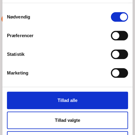
Samtykkevalg
Nødvendig
ASSISTANCE
Præferencer
Statistik
Marketing
Tillad alle
MINDRE MOTORBÅD MED
MOTORPROBLEMER
Tillad valgte