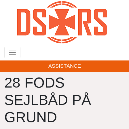
Gå
til
hovedindhold
ASSISTANCE
28 FODS
SEJLBÅD PÅ
GRUND