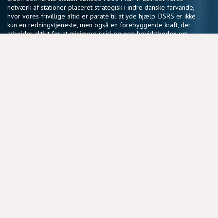
netværk af stationer placeret strategisk i indre danske farvande,
hvor vores frivillige altid er parate til at yde hjælp. DSRS er ikke
kun en redningstjeneste, men også en forebyggende kraft, der
arbejder aktivt for at minimere risici og øge bevidstheden om
sikker sejlads.
Vores fællesskab af frivillige deler en passion for søsikkerhed
og en vilje til at gøre en forskel, der har en reel betydning for
sejlere i hele landet.
NYTTIGE LINKS
BLIV FRIVILLIG
COOKIEPOLITIK
DSRS OG FORSIKRINGSSELSKABER
MEDLEMSPORTAL
PRIVATLIVSPOLITIK