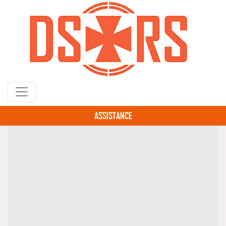
Gå
til
hovedindhold
ASSISTANCE