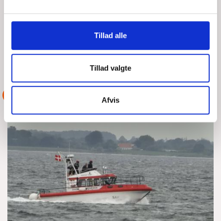
FRE, 07/08/2026 - 15:31
Tysk far og søn var stødt på grund på hesteskoen med deres
30 fods sejlbåd. Vi kunne ikke komme tæt på dem på grund af
Tillad alle
store bølger og vind. Satte derfor redder
LÆS MERE
DSRS Assens-Lillebælt
Tillad valgte
ASSISTANCE
Afvis