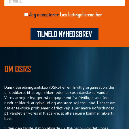
Jeg accepterer
Læs betingelserne her
TILMELD NYHEDSBREV
OM DSRS
Dansk Søredningsselskab (DSRS) er en frivillig organisation, der
er dedikeret til at øge sikkerheden til søs i danske farvande.
Vores arbejde bygger på engagement fra frivillige, som året
rundt er klar til at rykke ud og assistere sejlere i nød. Uanset om
det er tekniske problemer, dårligt vejr eller andre udfordringer
på vandet, er vores mål at sikre, at alle sejlere kommer sikkert i
havn.
Siden den første station åbnede i 2004 har vi udvidet vores