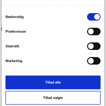
Havaristen kunne ikke selv bjærge sejlet
Samtykkevalg
LÆS MERE
DSRS Helsingør
Nødvendig
ALARM SAR
Præferencer
Statistik
Marketing
Tillad alle
MULIG DRUKNEULYKKE I
Tillad valgte
HELSINGØR HAVN