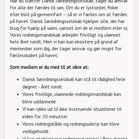
Når du støtter Dansk Søredningsselskab, tager du ansvar
for alle der færdes til søs. Om du er lystsejler, fisker
eller blot på gennemfart – så er vi fælles om at færdes
på havet. Dansk Søredningsselskab hjælper alle, der har
brug for hjælp på søen, uanset om de er medlem eller ej.
Vores redningsmandskab arbejder frivilligt og ulønnet
hele året rundt. Men vi kan kun eksistere på grund af
mennesker som dig, der tager ansvar og gør noget for
fællesskabet på havet.
Som medlem er du med til at sikre at:
Dansk Søredningsselskab kan stå til rådighed hele
døgnet - året rundt.
Vores frivillige, ulønnede redningsmandskab kan
blive uddannede.
Vi kan rykke ud til ikke livstruende situationer til
inden for 20 minutter.
Vores redningsbåde og redningsudstyr kan blive
vedligeholdt.
Vi kan etablere nye redningsstationer i flere danske