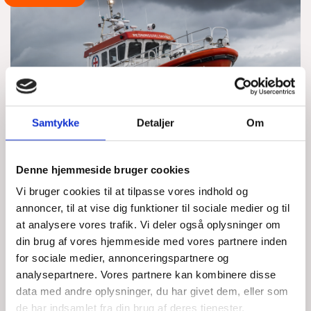
Samtykke
Detaljer
Om
Denne hjemmeside bruger cookies
Vi bruger cookies til at tilpasse vores indhold og
PROBLEMER MED
annoncer, til at vise dig funktioner til sociale medier og til
MOTOREN
at analysere vores trafik. Vi deler også oplysninger om
din brug af vores hjemmeside med vores partnere inden
for sociale medier, annonceringspartnere og
ONS, 05/08/2026 - 21:37
analysepartnere. Vores partnere kan kombinere disse
data med andre oplysninger, du har givet dem, eller som
Opgaverapport – 05.08 kl. 18.35 Vi blev kontaktet af en 26-
fods sejlbåd med motorstop ca. 1,5 sømil nord for Nivå Havn.
de har indsamlet fra din brug af deres tjenester.