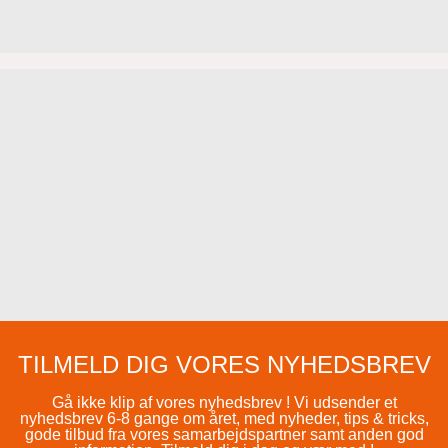
TILMELD DIG VORES NYHEDSBREV
Gå ikke klip af vores nyhedsbrev ! Vi udsender et
nyhedsbrev 6-8 gange om året, med nyheder, tips & tricks,
gode tilbud fra vores samarbejdspartner samt anden god