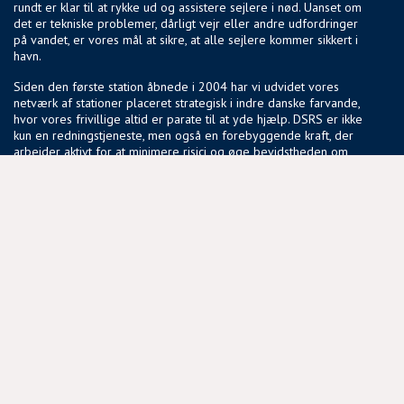
rundt er klar til at rykke ud og assistere sejlere i nød. Uanset om
det er tekniske problemer, dårligt vejr eller andre udfordringer
på vandet, er vores mål at sikre, at alle sejlere kommer sikkert i
havn.
Siden den første station åbnede i 2004 har vi udvidet vores
netværk af stationer placeret strategisk i indre danske farvande,
hvor vores frivillige altid er parate til at yde hjælp. DSRS er ikke
kun en redningstjeneste, men også en forebyggende kraft, der
arbejder aktivt for at minimere risici og øge bevidstheden om
sikker sejlads.
Vores fællesskab af frivillige deler en passion for søsikkerhed
og en vilje til at gøre en forskel, der har en reel betydning for
sejlere i hele landet.
NYTTIGE LINKS
BLIV FRIVILLIG
COOKIEPOLITIK