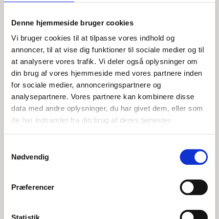
Denne hjemmeside bruger cookies
Vi bruger cookies til at tilpasse vores indhold og
annoncer, til at vise dig funktioner til sociale medier og til
at analysere vores trafik. Vi deler også oplysninger om
din brug af vores hjemmeside med vores partnere inden
for sociale medier, annonceringspartnere og
analysepartnere. Vores partnere kan kombinere disse
data med andre oplysninger, du har givet dem, eller som
LM27 MED MOTOR PROBLEMER
de har indsamlet fra din brug af deres tjenester.
Samtykkevalg
LØR, 01/08/2026 - 12:45
Nødvendig
ny indkøbt lm 27 motorsejler hentet ved gylendalhavn trukket
til struer havn, ejer mener der ikke kommer diesel til motoren
Præferencer
LÆS MERE
DSRS Struer
Statistik