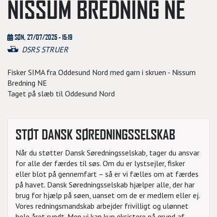
NISSUM BREDNING NE
SØN, 27/07/2025 - 15:19
DSRS STRUER
Fisker SIMA fra Oddesund Nord med garn i skruen - Nissum
Bredning NE
Taget på slæb til Oddesund Nord
STØT DANSK SØREDNINGSSELSKAB
Når du støtter Dansk Søredningsselskab, tager du ansvar
for alle der færdes til søs. Om du er lystsejler, fisker
eller blot på gennemfart – så er vi fælles om at færdes
på havet. Dansk Søredningsselskab hjælper alle, der har
brug for hjælp på søen, uanset om de er medlem eller ej.
Vores redningsmandskab arbejder frivilligt og ulønnet
hele året rundt. Men vi kan kun eksistere på grund af