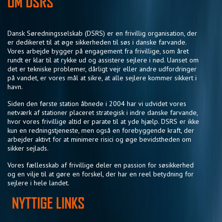
OM DSRS
Dansk Søredningsselskab (DSRS) er en frivillig organisation, der
er dedikeret til at øge sikkerheden til søs i danske farvande.
Vores arbejde bygger på engagement fra frivillige, som året
rundt er klar til at rykke ud og assistere sejlere i nød. Uanset om
det er tekniske problemer, dårligt vejr eller andre udfordringer
på vandet, er vores mål at sikre, at alle sejlere kommer sikkert i
havn.
Siden den første station åbnede i 2004 har vi udvidet vores
netværk af stationer placeret strategisk i indre danske farvande,
hvor vores frivillige altid er parate til at yde hjælp. DSRS er ikke
kun en redningstjeneste, men også en forebyggende kraft, der
arbejder aktivt for at minimere risici og øge bevidstheden om
sikker sejlads.
Vores fællesskab af frivillige deler en passion for søsikkerhed
og en vilje til at gøre en forskel, der har en reel betydning for
sejlere i hele landet.
NYTTIGE LINKS