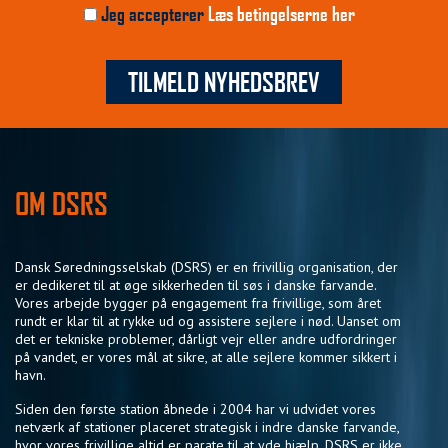
Jeg accepterer
Læs betingelserne her
TILMELD NYHEDSBREV
OM DSRS
Dansk Søredningsselskab (DSRS) er en frivillig organisation, der
er dedikeret til at øge sikkerheden til søs i danske farvande.
Vores arbejde bygger på engagement fra frivillige, som året
rundt er klar til at rykke ud og assistere sejlere i nød. Uanset om
det er tekniske problemer, dårligt vejr eller andre udfordringer
på vandet, er vores mål at sikre, at alle sejlere kommer sikkert i
havn.
Siden den første station åbnede i 2004 har vi udvidet vores
netværk af stationer placeret strategisk i indre danske farvande,
hvor vores frivillige altid er parate til at yde hjælp. DSRS er ikke