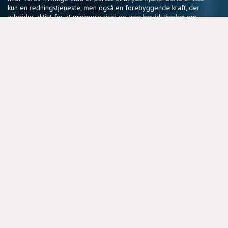
kun en redningstjeneste, men også en forebyggende kraft, der
arbejder aktivt for at minimere risici og øge bevidstheden om
sikker sejlads.
Vores fællesskab af frivillige deler en passion for søsikkerhed
og en vilje til at gøre en forskel, der har en reel betydning for
sejlere i hele landet.
NYTTIGE LINKS
BLIV FRIVILLIG
COOKIEPOLITIK
DSRS OG FORSIKRINGSSELSKABER
MEDLEMSPORTAL
PRIVATLIVSPOLITIK