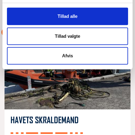
LÆS MERE
DSRS Faxe Ladeplads
Tillad alle
ASSISTANCE
Tillad valgte
Afvis
HAVETS SKRALDEMAND