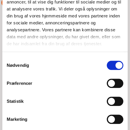
annoncer, til at vise dig funktioner til sociale medier og til
ASSISTANCE
at analysere vores trafik. Vi deler også oplysninger om
din brug af vores hjemmeside med vores partnere inden
for sociale medier, annonceringspartnere og
analysepartnere. Vores partnere kan kombinere disse
data med andre oplysninger, du har givet dem, eller som
de har indsamlet fra din brug af deres tjenester.
Samtykkevalg
Nødvendig
Præferencer
3 OPGAVER PÅ STRIBE
Statistik
TOR, 06/08/2026 - 07:56
DSRS i Faxe Ladeplads blev anmodet om assistance til en
Marketing
jolle med motorproblemer i Bøgestrømmen. Snart efter afgik
Rescue Liv mod havaristen og fik en line om