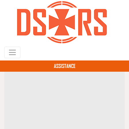
Gå
til
hovedindhold
ASSISTANCE