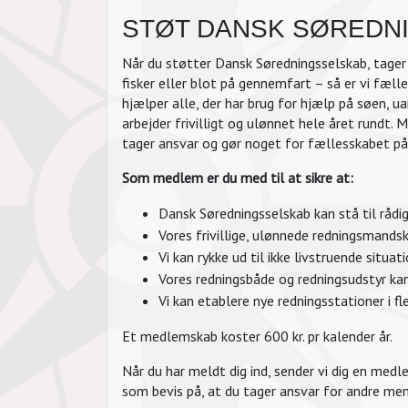
STØT DANSK SØREDN
Når du støtter Dansk Søredningsselskab, tager d
fisker eller blot på gennemfart – så er vi fæl
hjælper alle, der har brug for hjælp på søen, 
arbejder frivilligt og ulønnet hele året rundt.
tager ansvar og gør noget for fællesskabet på
Som medlem er du med til at sikre at:
Dansk Søredningsselskab kan stå til rådig
Vores frivillige, ulønnede redningsmands
Vi kan rykke ud til ikke livstruende situat
Vores redningsbåde og redningsudstyr kan
Vi kan etablere nye redningsstationer i f
Et medlemskab koster 600 kr. pr kalender år.
Når du har meldt dig ind, sender vi dig en me
som bevis på, at du tager ansvar for andre men