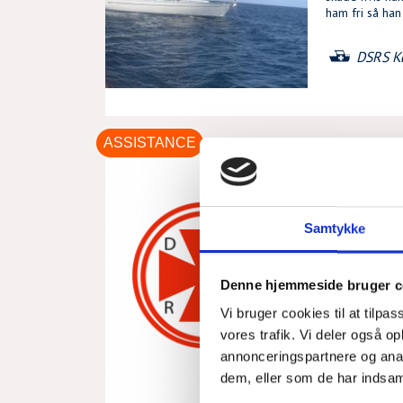
ham fri så ha
DSRS K
ASSISTANCE
STOR
MED 
Samtykke
MAN, 03/08/
Denne hjemmeside bruger c
Vi bliver kont
et motorstop 
Vi bruger cookies til at tilpas
3600. Han ble
vores trafik. Vi deler også 
De var 4 pers
annonceringspartnere og anal
dem, eller som de har indsaml
DSRS K