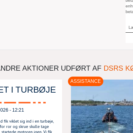
NDRE AKTIONER UDFØRT AF
DSRS K
ASSISTANCE
T I TURBØJE
2026 - 12:21
 fik viklet sig ind i en turbøje,
or ror og skrue skulle tage
 startede motoren igen. Vi fik