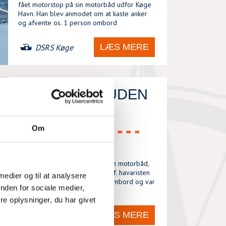
fået motorstop på sin motorbåd udfor Køge
Havn. Han blev anmodet om at kaste anker
og afvente os. 1 person ombord
LÆS MERE
DSRS Køge
MOTORBÅD UDEN
BRÆNDSTOF
Om
LØR, 01/08/2026 - 19:03
Vi bliver kontaktet direkte fra en motorbåd,
som var løbet tør for brændstof. havaristen
 medier og til at analysere
oplyste, at de var 2 personer ombord og var
nden for sociale medier,
ca. 500 m fra Køge Havn Da
e oplysninger, du har givet
LÆS MERE
DSRS Køge