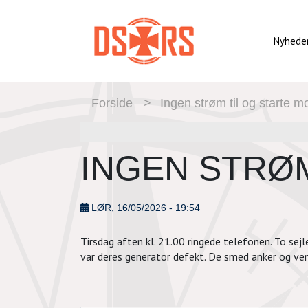
Gå
til
hovedindhold
Nyhede
BRØDKRUMME
Forside
Ingen strøm til og starte m
INGEN STRØ
LØR, 16/05/2026 - 19:54
Tirsdag aften kl. 21.00 ringede telefonen. To sej
var deres generator defekt. De smed anker og ven