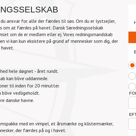
INGSSELSKAB
u ansvar for alle der færdes til søs. Om du er lystsejler,
les om at færdes på havet. Dansk Søredningsselskab
uanset om de er medlem eller ej. Vores redningsmandskab
 Men vi kan kun eksistere på grund af mennesker som dig, der
 havet.
hed hele døgnet - året rundt.
kab kan blive uddannede.
ioner til inden for 20 minutter.
 blive vedligeholdt.
lere danske havne.
dlemspakke med en vimpel, et årsmærke og klistermærker,
nesker, der færdes på og i havet.