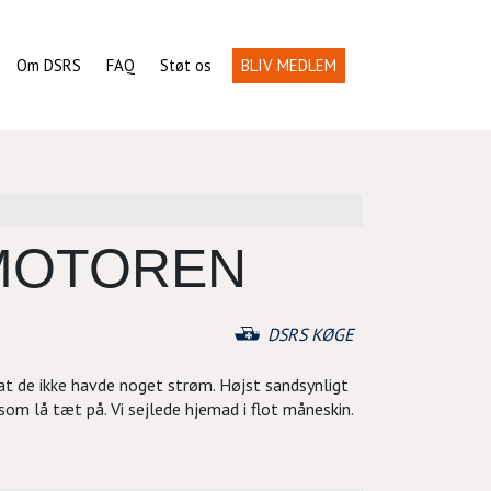
Om DSRS
FAQ
Støt os
BLIV MEDLEM
 MOTOREN
DSRS KØGE
 at de ikke havde noget strøm. Højst sandsynligt
om lå tæt på. Vi sejlede hjemad i flot måneskin.