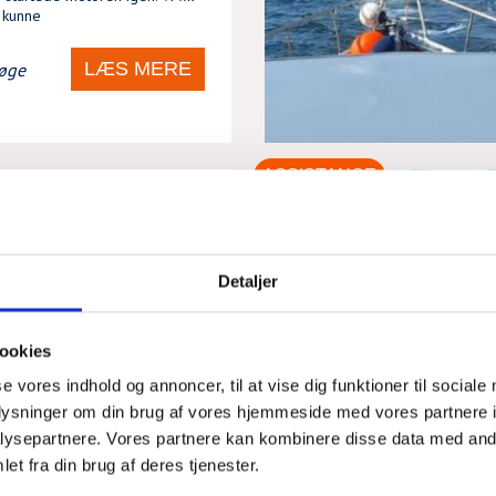
n kunne
LÆS MERE
øge
ASSISTANCE
 MOTORBÅD
MOTORSTOP
Detaljer
2026 - 09:46
ookies
aktet af havarist, som havde fået
på hans motorbåd, Nimbus
se vores indhold og annoncer, til at vise dig funktioner til sociale
v anmodet om at kaste anker.
oplysninger om din brug af vores hjemmeside med vores partnere i
oner i båden og han
ysepartnere. Vores partnere kan kombinere disse data med andr
et fra din brug af deres tjenester.
LÆS MERE
øge