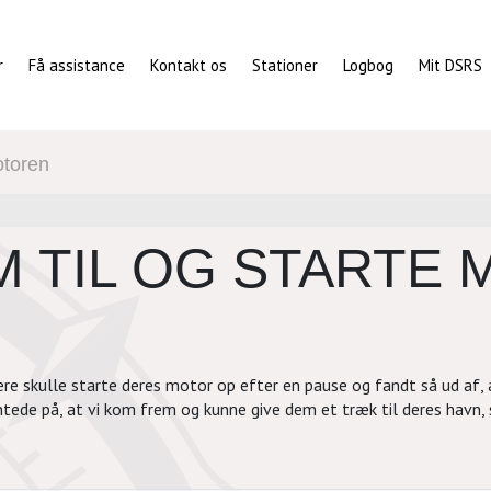
r
Få assistance
Kontakt os
Stationer
Logbog
Mit DSRS
otoren
M TIL OG STARTE
lere skulle starte deres motor op efter en pause og fandt så ud af,
tede på, at vi kom frem og kunne give dem et træk til deres havn, s