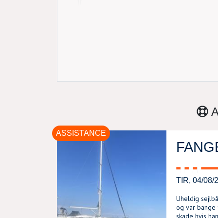
A
ASSISTANCE
FANGE
TIR, 04/08/
Uheldig sejlbåd
og var bange f
skade hvis han