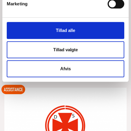
Marketing
GRUNDSTØDNING VED STORE STEN.
Tillad alle
LØR, 08/08/2026 - 15:49
Alarm går kl. 12.45 fra 3 personer som ringer og siger at der
Tillad valgte
er noget galt Nord for broen. Vi får hurtig styr på at der kun er
1 båd og samtidig får jeg opkald
Afvis
LÆS MERE
DSRS Rudkøbing
ASSISTANCE