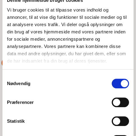
Denne hjemmeside bruger cookies
LØR, 08/08/2026 - 16:09
Vi bruger cookies til at tilpasse vores indhold og
annoncer, til at vise dig funktioner til sociale medier og til
Fredag morgen kommer havnefoged fra Rudkøbing på
stationen og siger at de vil hjælpe med deres lille Jolle. Jeg
at analysere vores trafik. Vi deler også oplysninger om
tager med Jollen. Vi får den fri og slæbt ud i
din brug af vores hjemmeside med vores partnere inden
for sociale medier, annonceringspartnere og
LÆS MERE
DSRS Rudkøbing
analysepartnere. Vores partnere kan kombinere disse
data med andre oplysninger, du har givet dem, eller som
de har indsamlet fra din brug af deres tjenester.
ASSISTANCE
Samtykkevalg
Nødvendig
Præferencer
Statistik