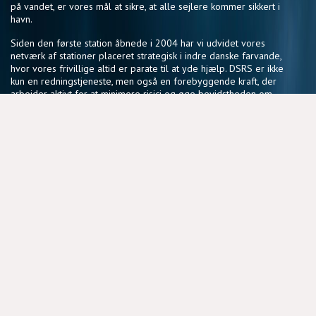
på vandet, er vores mål at sikre, at alle sejlere kommer sikkert i
havn.
Siden den første station åbnede i 2004 har vi udvidet vores
netværk af stationer placeret strategisk i indre danske farvande,
hvor vores frivillige altid er parate til at yde hjælp. DSRS er ikke
kun en redningstjeneste, men også en forebyggende kraft, der
arbejder aktivt for at minimere risici og øge bevidstheden om
sikker sejlads.
Vores fællesskab af frivillige deler en passion for søsikkerhed
og en vilje til at gøre en forskel, der har en reel betydning for
sejlere i hele landet.
NYTTIGE LINKS
BLIV FRIVILLIG
COOKIEPOLITIK
DSRS OG FORSIKRINGSSELSKABER