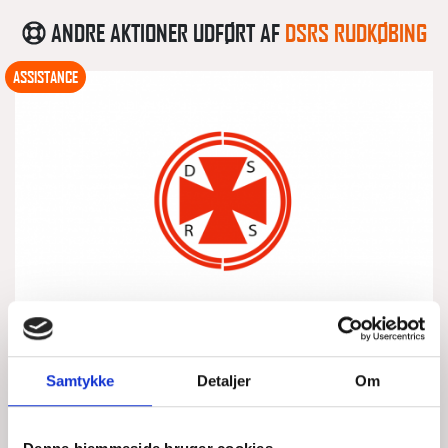
ANDRE AKTIONER UDFØRT AF
DSRS RUDKØBING
ASSISTANCE
VIDERE FORLØB MED GRUNDSTØDNING
Samtykke
Detaljer
Om
VED STORE STEN