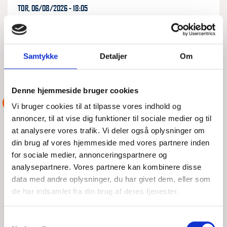
TOR, 06/08/2026 - 18:05
Opkald fra en Nimbus 29 hjemmehørende i Rudkøbing, var
taget fra Drejø, manøvre problemer men kunne selv sejle til
Rudkøbing, ville gerne have hjælp til at
Samtykke
Detaljer
Om
LÆS MERE
DSRS Rudkøbing
Denne hjemmeside bruger cookies
ASSISTANCE
Vi bruger cookies til at tilpasse vores indhold og
annoncer, til at vise dig funktioner til sociale medier og til
at analysere vores trafik. Vi deler også oplysninger om
din brug af vores hjemmeside med vores partnere inden
for sociale medier, annonceringspartnere og
analysepartnere. Vores partnere kan kombinere disse
data med andre oplysninger, du har givet dem, eller som
de har indsamlet fra din brug af deres tjenester.
Samtykkevalg