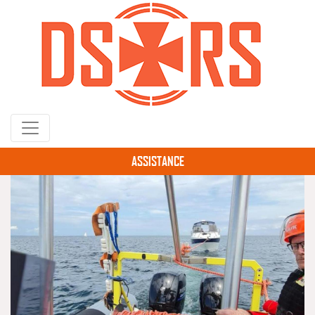
Gå
til
hovedindhold
ASSISTANCE