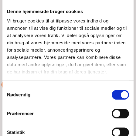
TREDJE OPGAVE ØST FOR SALTHOLM
Denne hjemmeside bruger cookies
Vi bruger cookies til at tilpasse vores indhold og
LØR, 08/08/2026 - 23:08
annoncer, til at vise dig funktioner til sociale medier og til
at analysere vores trafik. Vi deler også oplysninger om
Opgave 3 På vej tilbage for anden gang og igen netop nået
din brug af vores hjemmeside med vores partnere inden
nord for Saltholm, kom dagens tredje opgave fra
for sociale medier, annonceringspartnere og
vagthavende. Da vi indtastede koordinaterne troede vi
analysepartnere. Vores partnere kan kombinere disse
LÆS MERE
DSRS København
data med andre oplysninger, du har givet dem, eller som
de har indsamlet fra din brug af deres tjenester.
ASSISTANCE
Samtykkevalg
Nødvendig
Præferencer
Statistik