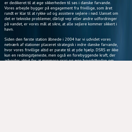
er dedikeret til at øge sikkerheden til søs i danske farvande.
Vores arbejde bygger på engagement fra frivillige, som året
rundt er klar til at rykke ud og assistere sejlere i nød. Uanset om
det er tekniske problemer, dårligt vejr eller andre udfordringer
på vandet, er vores mål at sikre, at alle sejlere kommer sikkert i
havn.
Siden den første station åbnede i 2004 har vi udvidet vores
netværk af stationer placeret strategisk i indre danske farvande,
hvor vores frivillige altid er parate til at yde hjælp. DSRS er ikke
kun en redningstjeneste, men også en forebyggende kraft, der
arbejder aktivt for at minimere risici og øge bevidstheden om
sikker sejlads.
Vores fællesskab af frivillige deler en passion for søsikkerhed
og en vilje til at gøre en forskel, der har en reel betydning for
sejlere i hele landet.
NYTTIGE LINKS
BLIV FRIVILLIG
COOKIEPOLITIK