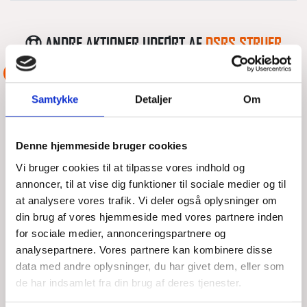
ANDRE AKTIONER UDFØRT AF
DSRS STRUER
ASSISTANCE
Samtykke
Detaljer
Om
Denne hjemmeside bruger cookies
Vi bruger cookies til at tilpasse vores indhold og
annoncer, til at vise dig funktioner til sociale medier og til
at analysere vores trafik. Vi deler også oplysninger om
din brug af vores hjemmeside med vores partnere inden
for sociale medier, annonceringspartnere og
analysepartnere. Vores partnere kan kombinere disse
MOTORSEJLER MED MOTORPROBLEMER
data med andre oplysninger, du har givet dem, eller som
de har indsamlet fra din brug af deres tjenester.
ØST FOR SÆLHUNDEHOLMLØB