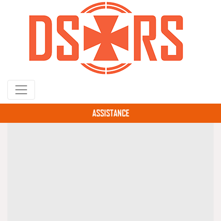
Gå
til
hovedindhold
ASSISTANCE