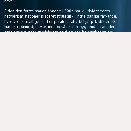
havn.
Siden den første station åbnede i 2004 har vi udvidet vores
netværk af stationer placeret strategisk i indre danske farvande,
hvor vores frivillige altid er parate til at yde hjælp. DSRS er ikke
kun en redningstjeneste, men også en forebyggende kraft, der
arbejder aktivt for at minimere risici og øge bevidstheden om
sikker sejlads.
Vores fællesskab af frivillige deler en passion for søsikkerhed
og en vilje til at gøre en forskel, der har en reel betydning for
sejlere i hele landet.
NYTTIGE LINKS
BLIV FRIVILLIG
COOKIEPOLITIK
DSRS OG FORSIKRINGSSELSKABER
MEDLEMSPORTAL