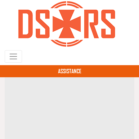
Gå
til
hovedindhold
ASSISTANCE