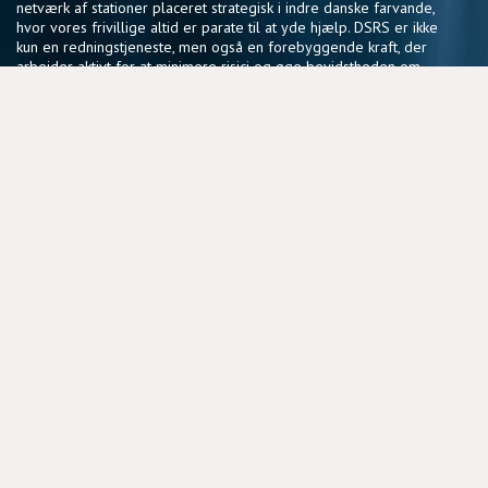
netværk af stationer placeret strategisk i indre danske farvande,
hvor vores frivillige altid er parate til at yde hjælp. DSRS er ikke
kun en redningstjeneste, men også en forebyggende kraft, der
arbejder aktivt for at minimere risici og øge bevidstheden om
sikker sejlads.
Vores fællesskab af frivillige deler en passion for søsikkerhed
og en vilje til at gøre en forskel, der har en reel betydning for
sejlere i hele landet.
NYTTIGE LINKS
BLIV FRIVILLIG
COOKIEPOLITIK
DSRS OG FORSIKRINGSSELSKABER
MEDLEMSPORTAL
PRIVATLIVSPOLITIK