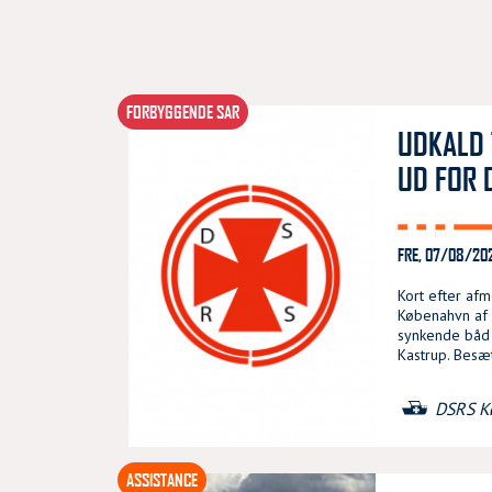
FORBYGGENDE SAR
UDKALD 
UD FOR 
FRE, 07/08/202
Kort efter af
Købenahvn af J
synkende båd 
Kastrup. Besæt
DSRS K
ASSISTANCE