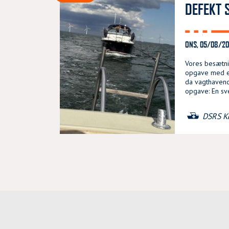
DEFEKT 
ONS, 05/08/20
Vores besætni
opgave med e
da vagthaven
opgave: En sv
DSRS K