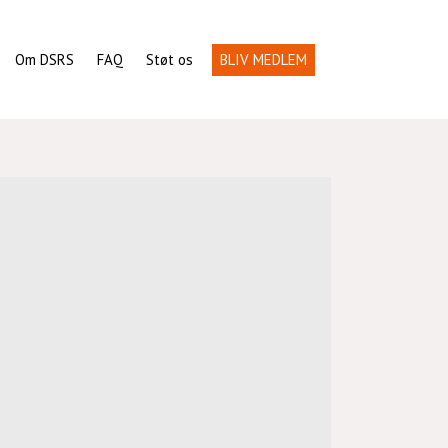
Om DSRS
FAQ
Støt os
BLIV MEDLEM