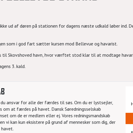
ikke ud af døren på stationen for dagens næste udkald løber ind. 
en som i god fart sætter kursen mod Bellevue og havarist.
s til Skovshoved havn, hvor værftet stod klar til at modtage havar
agens 3. kald.
AB
u ansvar for alle der færdes til søs. Om du er lystsejler,
les om at færdes på havet. Dansk Søredningsselskab
uanset om de er medlem eller ej. Vores redningsmandskab
 Men vi kan kun eksistere på grund af mennesker som dig, der
 havet.