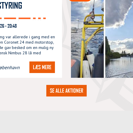
STYRING
26 - 20:48
ng var allerede i gang med en
n Coronet 24 med motorstop,
de gav besked om en mulig ny
ensk Nimbus 28 lå med
LÆS MERE
øbenhavn
SE ALLE AKTIONER