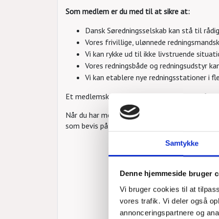
Som medlem er du med til at sikre at:
Dansk Søredningsselskab kan stå til rådig
Vores frivillige, ulønnede redningsmands
Vi kan rykke ud til ikke livstruende situat
Vores redningsbåde og redningsudstyr kan
Vi kan etablere nye redningsstationer i f
Et medlemskab koster 600 kr. pr kalender år.
Når du har meldt dig ind, sender vi dig en me
som bevis på, at du tager ansvar for andre men
Samtykke
Denne hjemmeside bruger c
Vi bruger cookies til at tilpas
vores trafik. Vi deler også 
annonceringspartnere og anal