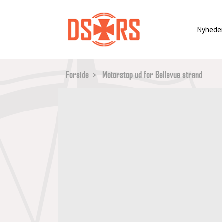
Gå
til
hovedindhold
Nyhede
BRØDKRUMME
Forside
Motorstop ud for Bellevue strand