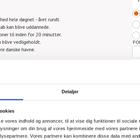
hed hele døgnet - året rundt.
kab kan blive uddannede.
ioner til inden for 20 minutter.
 blive vedligeholdt.
lere danske havne.
dlemspakke med en vimpel, et årsmærke og klistermærker,
nesker, der færdes på og i havet.
Detaljer
ookies
se vores indhold og annoncer, til at vise dig funktioner til sociale
oplysninger om din brug af vores hjemmeside med vores partnere i
ysepartnere. Vores partnere kan kombinere disse data med andr