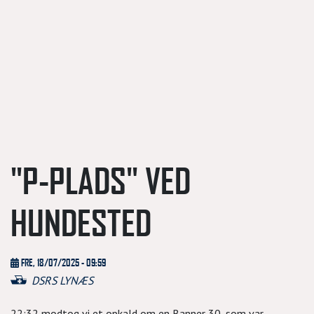
"P-PLADS" VED
HUNDESTED
FRE, 18/07/2025 - 09:59
DSRS LYNÆS
22:32 modtog vi et opkald om en Banner 30, som var