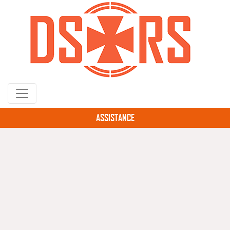
Gå
til
hovedindhold
ASSISTANCE