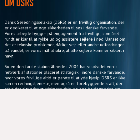
OM DSRS
Dansk Søredningsselskab (DSRS) er en frivillig organisation, der
er dedikeret til at øge sikkerheden til søs i danske farvande.
Vores arbejde bygger på engagement fra frivillige, som året
rundt er klar til at rykke ud og assistere sejlere i nød. Uanset om
det er tekniske problemer, dårligt vejr eller andre udfordringer
på vandet, er vores mål at sikre, at alle sejlere kommer sikkert i
havn.
Siden den første station åbnede i 2004 har vi udvidet vores
netværk af stationer placeret strategisk i indre danske farvande,
hvor vores frivillige altid er parate til at yde hjælp. DSRS er ikke
kun en redningstjeneste, men også en forebyggende kraft, der
arbejder aktivt for at minimere risici og øge bevidstheden om
sikker sejlads.
Vores fællesskab af frivillige deler en passion for søsikkerhed
og en vilje til at gøre en forskel, der har en reel betydning for
sejlere i hele landet.
NYTTIGE LINKS