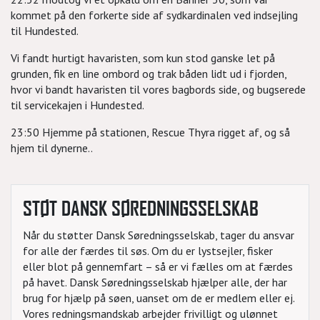
kommet på den forkerte side af sydkardinalen ved indsejling
til Hundested.
Vi fandt hurtigt havaristen, som kun stod ganske let på
grunden, fik en line ombord og trak båden lidt ud i fjorden,
hvor vi bandt havaristen til vores bagbords side, og bugserede
til servicekajen i Hundested.
23:50 Hjemme på stationen, Rescue Thyra rigget af, og så
hjem til dynerne..
STØT DANSK SØREDNINGSSELSKAB
Når du støtter Dansk Søredningsselskab, tager du ansvar
for alle der færdes til søs. Om du er lystsejler, fisker
eller blot på gennemfart – så er vi fælles om at færdes
på havet. Dansk Søredningsselskab hjælper alle, der har
brug for hjælp på søen, uanset om de er medlem eller ej.
Vores redningsmandskab arbejder frivilligt og ulønnet