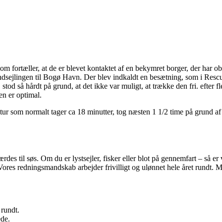
 som fortæller, at de er blevet kontaktet af en bekymret borger, der h
 indsejlingen til Bogø Havn. Der blev indkaldt en besætning, som i Res
d så hårdt på grund, at det ikke var muligt, at trække den fri. efter fle
en er optimal.
ur som normalt tager ca 18 minutter, tog næsten 1 1/2 time på grund af d
rdes til søs. Om du er lystsejler, fisker eller blot på gennemfart – så 
 Vores redningsmandskab arbejder frivilligt og ulønnet hele året rundt.
 rundt.
ede.