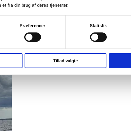
et fra din brug af deres tjenester.
Præferencer
Statistik
trukket fri. Er grundstødt nordøst for Bandholm på Tørregrund positio
Tillad valgte