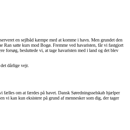
ar observeret en sejlbåd kæmpe med at komme i havn. Men grundet den
cue Ran satte kurs mod Bogø. Fremme ved havaristen, får vi fastgjort
re forsøg, besluttede vi, at tage havaristen med i land og det blev
et dårlige vejr.
er vi fælles om at færdes på havet. Dansk Søredningsselskab hjælper
 Men vi kan kun eksistere på grund af mennesker som dig, der tager