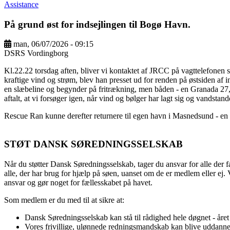
Assistance
På grund øst for indsejlingen til Bogø Havn.
man, 06/07/2026 - 09:15
DSRS Vordingborg
Kl.22.22 torsdag aften, bliver vi kontaktet af JRCC på vagttelefonen
kraftige vind og strøm, blev han presset ud for renden på østsiden af
en slæbeline og begynder på fritrækning, men båden - en Granada 27, sto
aftalt, at vi forsøger igen, når vind og bølger har lagt sig og vandstand
Rescue Ran kunne derefter returnere til egen havn i Masnedsund - en t
STØT DANSK SØREDNINGSSELSKAB
Når du støtter Dansk Søredningsselskab, tager du ansvar for alle der fæ
alle, der har brug for hjælp på søen, uanset om de er medlem eller ej.
ansvar og gør noget for fællesskabet på havet.
Som medlem er du med til at sikre at:
Dansk Søredningsselskab kan stå til rådighed hele døgnet - året
Vores frivillige, ulønnede redningsmandskab kan blive uddann