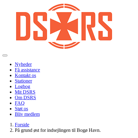
Gå
til
hovedindhold
Nyheder
Få assistance
Kontakt os
Stationer
Logbog
Mit DSRS
Om DSRS
FAQ
Støt os
Bliv medlem
Forside
På grund øst for indsejlingen til Bogø Havn.
Brødkrumme