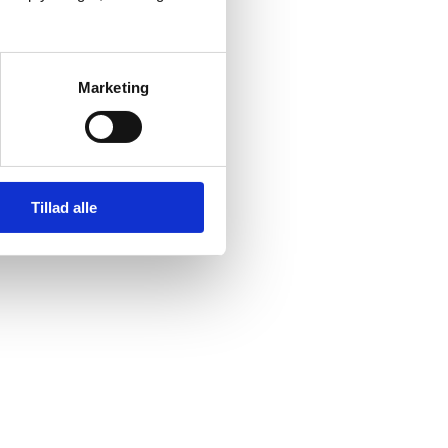
Marketing
n 54° 51.681'Nord 011°
Tillad alle