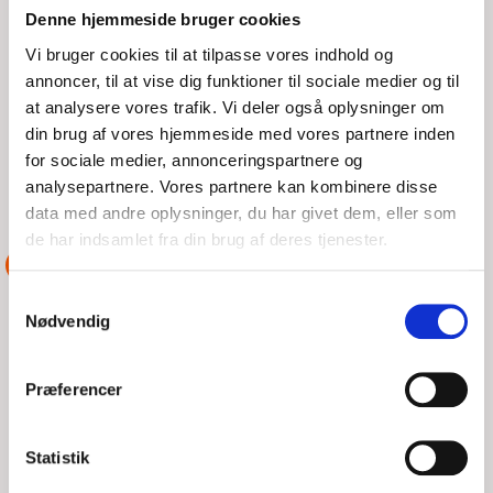
Denne hjemmeside bruger cookies
Vi bruger cookies til at tilpasse vores indhold og
TOR, 06/08/2026 - 07:56
annoncer, til at vise dig funktioner til sociale medier og til
DSRS i Faxe Ladeplads blev anmodet om assistance til en
at analysere vores trafik. Vi deler også oplysninger om
jolle med motorproblemer i Bøgestrømmen. Snart efter afgik
din brug af vores hjemmeside med vores partnere inden
Rescue Liv mod havaristen og fik en line om
for sociale medier, annonceringspartnere og
analysepartnere. Vores partnere kan kombinere disse
LÆS MERE
DSRS Faxe Ladeplads
data med andre oplysninger, du har givet dem, eller som
de har indsamlet fra din brug af deres tjenester.
ASSISTANCE
Samtykkevalg
Nødvendig
Præferencer
Statistik