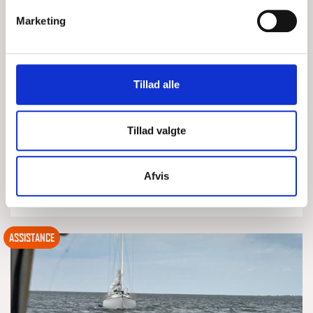
Marketing
HAVETS SKRALDEMAND
Tillad alle
MAN, 03/08/2026 - 18:26
Tillad valgte
#44 Kl. 14.43 melder kajakroer om flydende tovværk på
positionen N55.14.257 E012.15.733. Ca. 100 meter fra land
ved Marelunden i Faxe Bugt. Rescue Liv afgår med
Afvis
LÆS MERE
DSRS Faxe Ladeplads
ASSISTANCE