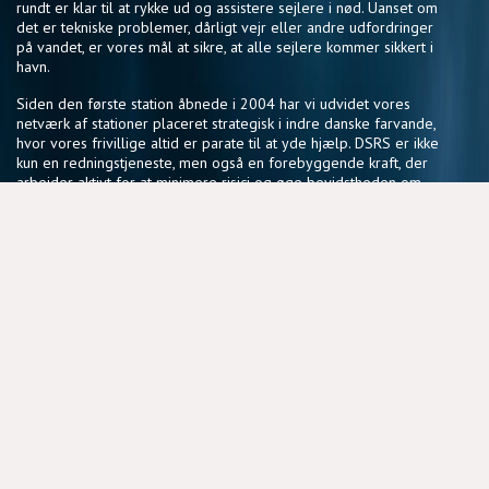
rundt er klar til at rykke ud og assistere sejlere i nød. Uanset om
det er tekniske problemer, dårligt vejr eller andre udfordringer
på vandet, er vores mål at sikre, at alle sejlere kommer sikkert i
havn.
Siden den første station åbnede i 2004 har vi udvidet vores
netværk af stationer placeret strategisk i indre danske farvande,
hvor vores frivillige altid er parate til at yde hjælp. DSRS er ikke
kun en redningstjeneste, men også en forebyggende kraft, der
arbejder aktivt for at minimere risici og øge bevidstheden om
sikker sejlads.
Vores fællesskab af frivillige deler en passion for søsikkerhed
og en vilje til at gøre en forskel, der har en reel betydning for
sejlere i hele landet.
NYTTIGE LINKS
BLIV FRIVILLIG
COOKIEPOLITIK