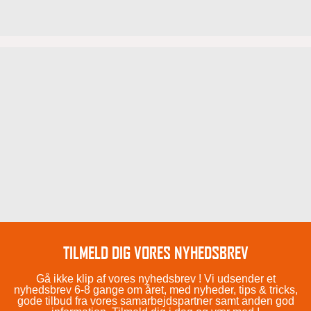
TILMELD DIG VORES NYHEDSBREV
Gå ikke klip af vores nyhedsbrev ! Vi udsender et
nyhedsbrev 6-8 gange om året, med nyheder, tips & tricks,
gode tilbud fra vores samarbejdspartner samt anden god