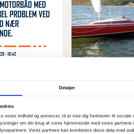
 MOTORBÅD MED
EL PROBLEM VED
ED NÆR
NDE.
6 - 18:42
RS Juelsminde. Grundet
nskede havaristen assistance
ind på sin plads i Juelsminde
de kastet anker nær
Detaljer
LÆS MERE
uelsminde
ookies
ASSISTANCE
se vores indhold og annoncer, til at vise dig funktioner til sociale
 BAVARIA SEJLBÅD
oplysninger om din brug af vores hjemmeside med vores partnere i
ysepartnere. Vores partnere kan kombinere disse data med andr
TORPROBLEMER