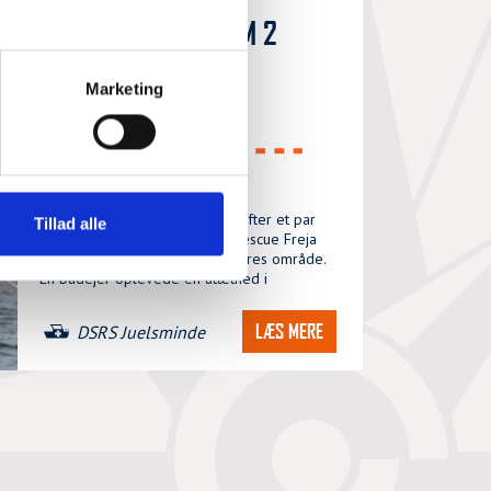
BRÆNDSTOFSYSTEM 2
SØMIL SYDØST FOR
Marketing
ISSEHOVED, SAMSØ
SØN, 02/08/2026 - 09:46
Udkald #52 DSRS Juelsminde. Efter et par
Tillad alle
stille dage blev der brug for Rescue Freja
igen på den ydre grænse af vores område.
En bådejer oplevede en utæthed i
LÆS MERE
DSRS Juelsminde