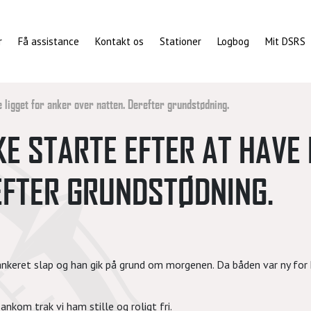
r
Få assistance
Kontakt os
Stationer
Logbog
Mit DSRS
e ligget for anker over natten. Derefter grundstødning.
E STARTE EFTER AT HAVE 
EFTER GRUNDSTØDNING.
nkeret slap og han gik på grund om morgenen. Da båden var ny for h
 ankom trak vi ham stille og roligt fri.