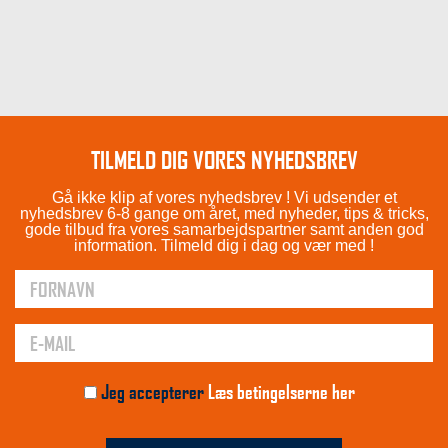
TILMELD DIG VORES NYHEDSBREV
Gå ikke klip af vores nyhedsbrev ! Vi udsender et
nyhedsbrev 6-8 gange om året, med nyheder, tips & tricks,
gode tilbud fra vores samarbejdspartner samt anden god
information. Tilmeld dig i dag og vær med !
Jeg accepterer
Læs betingelserne her