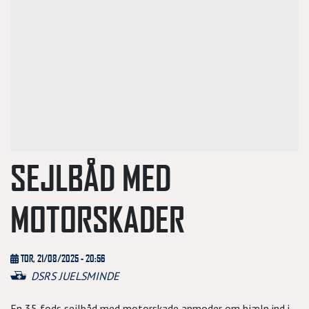
SEJLBÅD MED
MOTORSKADER
TOR, 21/08/2025 - 20:56
DSRS JUELSMINDE
En 35 fods sejlbåd med motorskade anmoder om hjælp ind i