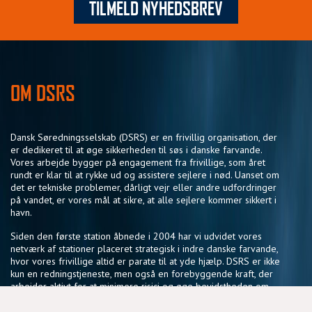
TILMELD NYHEDSBREV
OM DSRS
Dansk Søredningsselskab (DSRS) er en frivillig organisation, der
er dedikeret til at øge sikkerheden til søs i danske farvande.
Vores arbejde bygger på engagement fra frivillige, som året
rundt er klar til at rykke ud og assistere sejlere i nød. Uanset om
det er tekniske problemer, dårligt vejr eller andre udfordringer
på vandet, er vores mål at sikre, at alle sejlere kommer sikkert i
havn.
Siden den første station åbnede i 2004 har vi udvidet vores
netværk af stationer placeret strategisk i indre danske farvande,
hvor vores frivillige altid er parate til at yde hjælp. DSRS er ikke
kun en redningstjeneste, men også en forebyggende kraft, der
arbejder aktivt for at minimere risici og øge bevidstheden om
sikker sejlads.