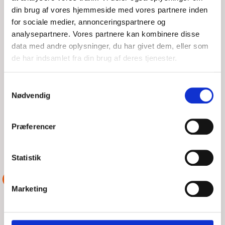
din brug af vores hjemmeside med vores partnere inden
for sociale medier, annonceringspartnere og
35 FODS SEJLBÅD MED MOTORSKADE 1
analysepartnere. Vores partnere kan kombinere disse
data med andre oplysninger, du har givet dem, eller som
SØMIL FRA BOGENSE HAVN.
de har indsamlet fra din brug af deres tjenester.
SØN, 09/08/2026 - 01:04
Samtykkevalg
Nødvendig
Udkald #58 DSRS Juelsminde. Som tidligere nævnt var der
mere tilbage i den forgangne lørdag til Rescue Freja.
Sejlbåden var på vej retur fra Æbelø da motoren
Præferencer
LÆS MERE
DSRS Juelsminde
Statistik
ASSISTANCE
Marketing