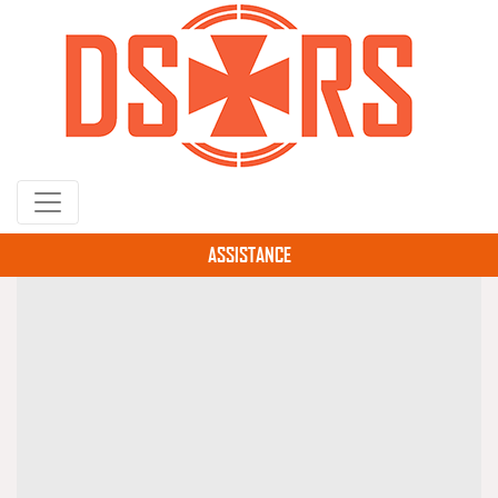
Gå
til
hovedindhold
ASSISTANCE