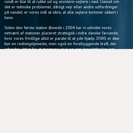
rundt er klar til at rykke ud og assistere sejlere i nød. Uanset om
det er tekniske problemer, dårligt vejr eller andre udfordringer
på vandet, er vores mål at sikre, at alle sejlere kommer sikkert i
havn.
Siden den første station åbnede i 2004 har vi udvidet vores
netværk af stationer placeret strategisk i indre danske farvande,
hvor vores frivillige altid er parate til at yde hjælp. DSRS er ikke
kun en redningstjeneste, men også en forebyggende kraft, der
arbejder aktivt for at minimere risici og øge bevidstheden om
sikker sejlads.
Vores fællesskab af frivillige deler en passion for søsikkerhed
og en vilje til at gøre en forskel, der har en reel betydning for
sejlere i hele landet.
NYTTIGE LINKS
BLIV FRIVILLIG
COOKIEPOLITIK