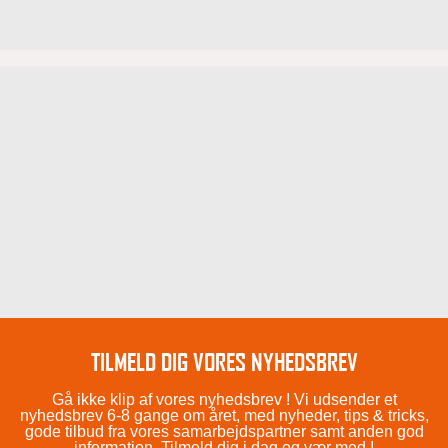
TILMELD DIG VORES NYHEDSBREV
Gå ikke klip af vores nyhedsbrev ! Vi udsender et
nyhedsbrev 6-8 gange om året, med nyheder, tips & tricks,
gode tilbud fra vores samarbejdspartner samt anden god
information. Tilmeld dig i dag og vær med !