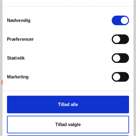
SEJLBÅD MED MOTORPROBLEMER
Samtykkevalg
Nødvendig
FRE, 07/08/2026 - 21:53
Vi bliver kontakte fra en lille sejlbåd Maxi, som ikke kunne
Præferencer
komme i havn, da vind og bølger modarbejdede deres
motorkraft og de kunne ikke sejle ind for sejl
Statistik
LÆS MERE
DSRS Køge
Marketing
ASSISTANCE
Tillad alle
Tillad valgte