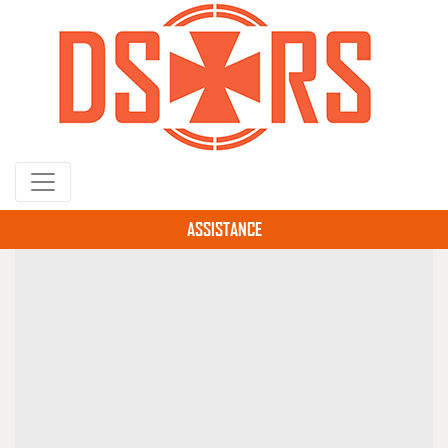
Gå
til
hovedindhold
ASSISTANCE