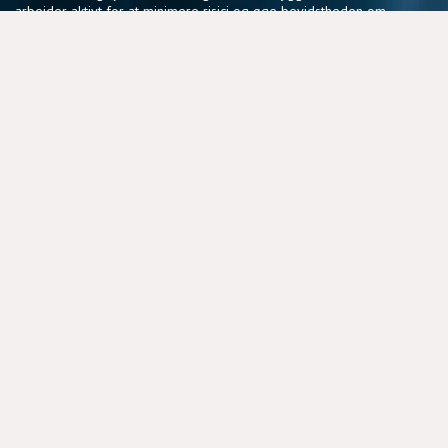
arbejder aktivt for at minimere risici og øge bevidstheden om
sikker sejlads.
Vores fællesskab af frivillige deler en passion for søsikkerhed
og en vilje til at gøre en forskel, der har en reel betydning for
sejlere i hele landet.
NYTTIGE LINKS
BLIV FRIVILLIG
COOKIEPOLITIK
DSRS OG FORSIKRINGSSELSKABER
MEDLEMSPORTAL
PRIVATLIVSPOLITIK
STRATEGIPLAN 2025