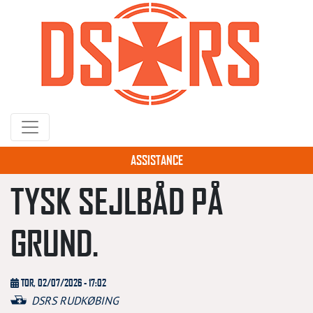
Gå
til
hovedindhold
ASSISTANCE
TYSK SEJLBÅD PÅ
GRUND.
TOR, 02/07/2026 - 17:02
DSRS RUDKØBING