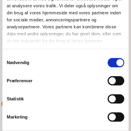
at analysere vores trafik. Vi deler også oplysninger om
din brug af vores hjemmeside med vores partnere inden
NIMBUS 29 MED MANØVRE
for sociale medier, annonceringspartnere og
PROBLEMER.
analysepartnere. Vores partnere kan kombinere disse
data med andre oplysninger, du har givet dem, eller som
de har indsamlet fra din brug af deres tjenester.
TOR, 06/08/2026 - 18:05
Samtykkevalg
Opkald fra en Nimbus 29 hjemmehørende i Rudkøbing, var
Nødvendig
taget fra Drejø, manøvre problemer men kunne selv sejle til
Rudkøbing, ville gerne have hjælp til at
Præferencer
LÆS MERE
DSRS Rudkøbing
Statistik
ASSISTANCE
Marketing