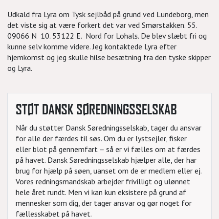
Udkald fra Lyra om Tysk sejlbåd på grund ved Lundeborg, men
det viste sig at være forkert det var ved Smørstakken. 55.
09066 N 10. 53122 E. Nord for Lohals. De blev slæbt fri og
kunne selv komme videre. Jeg kontaktede Lyra efter
hjemkomst og jeg skulle hilse besætning fra den tyske skipper
og Lyra.
STØT DANSK SØREDNINGSSELSKAB
Når du støtter Dansk Søredningsselskab, tager du ansvar
for alle der færdes til søs. Om du er lystsejler, fisker
eller blot på gennemfart – så er vi fælles om at færdes
på havet. Dansk Søredningsselskab hjælper alle, der har
brug for hjælp på søen, uanset om de er medlem eller ej.
Vores redningsmandskab arbejder frivilligt og ulønnet
hele året rundt. Men vi kan kun eksistere på grund af
mennesker som dig, der tager ansvar og gør noget for
fællesskabet på havet.