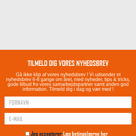
TILMELD DIG VORES NYHEDSBREV
Gå ikke klip af vores nyhedsbrev ! Vi udsender et
nyhedsbrev 6-8 gange om året, med nyheder, tips & tricks,
gode tilbud fra vores samarbejdspartner samt anden god
information. Tilmeld dig i dag og vær med !
Jeg accepterer
Læs betingelserne her