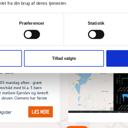
et fra din brug af deres tjenester.
ANDRE AKTIONER UDFØRT AF
DSRS LØGSTØR
Præferencer
Statistik
ASSISTANCE
D MED TOVVÆRK I
- MELLEM
V OG AMTOFT
Tillad valgte
6 - 08:13
:05 mandag aften - grønt
otorbåd med bl.a. 3 børn
r mellem Ejerslev og Amtoft
 skruen. Clemens har første
LÆS MERE
øgstør