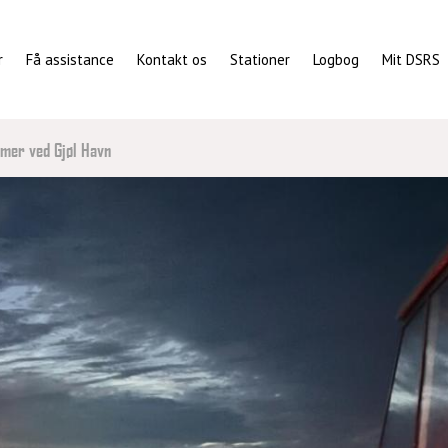
r
Få assistance
Kontakt os
Stationer
Logbog
Mit DSRS
mer ved Gjøl Havn