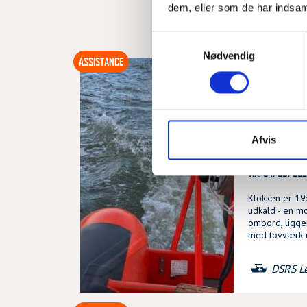
dem, eller som de har indsaml
Samtykkevalg
Nødvendig
ASSISTANCE
MOTORBÅ
SKRUEN 
EJERSLE
Afvis
TIR, 04/08/202
Klokken er 19
udkald - en m
ombord, ligge
med tovværk i
DSRS L