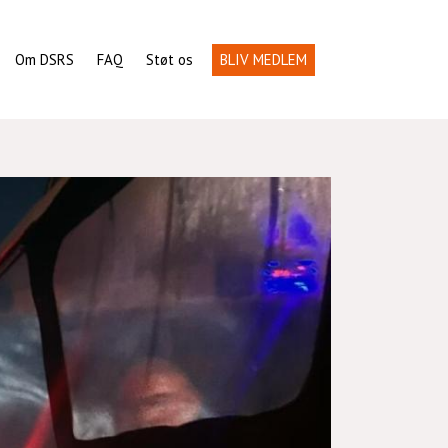
Om DSRS
FAQ
Støt os
BLIV MEDLEM