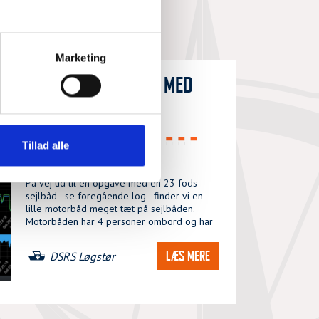
Marketing
MINDRE MOTORBÅD MED
MOTORPROBLEMER
Tillad alle
SØN, 02/08/2026 - 08:18
På vej ud til en opgave med en 23 fods
sejlbåd - se foregående log - finder vi en
lille motorbåd meget tæt på sejlbåden.
Motorbåden har 4 personer ombord og har
LÆS MERE
DSRS Løgstør