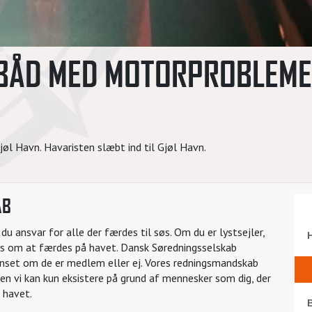
BÅD MED MOTORPROBLEME
 Havn. Havaristen slæbt ind til Gjøl Havn.
AB
u ansvar for alle der færdes til søs. Om du er lystsejler,
les om at færdes på havet. Dansk Søredningsselskab
uanset om de er medlem eller ej. Vores redningsmandskab
 Men vi kan kun eksistere på grund af mennesker som dig, der
 havet.