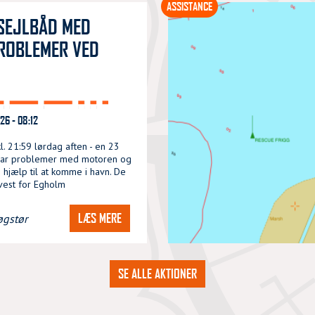
ASSISTANCE
SEJLBÅD MED
ROBLEMER VED
6 - 08:12
l. 21:59 lørdag aften - en 23
 har problemer med motoren og
 hjælp til at komme i havn. De
vest for Egholm
LÆS MERE
øgstør
SE ALLE AKTIONER