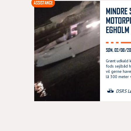
ASSISTANCE
MINDRE 
MOTORP
EGHOLM
SØN, 02/08/202
Grønt udkald k
fods sejlbåd
vil gerne have
lå 300 meter 
DSRS L