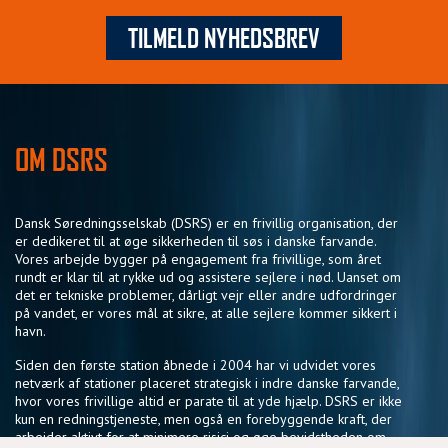
TILMELD NYHEDSBREV
OM DSRS
Dansk Søredningsselskab (DSRS) er en frivillig organisation, der
er dedikeret til at øge sikkerheden til søs i danske farvande.
Vores arbejde bygger på engagement fra frivillige, som året
rundt er klar til at rykke ud og assistere sejlere i nød. Uanset om
det er tekniske problemer, dårligt vejr eller andre udfordringer
på vandet, er vores mål at sikre, at alle sejlere kommer sikkert i
havn.
Siden den første station åbnede i 2004 har vi udvidet vores
netværk af stationer placeret strategisk i indre danske farvande,
hvor vores frivillige altid er parate til at yde hjælp. DSRS er ikke
kun en redningstjeneste, men også en forebyggende kraft, der
arbejder aktivt for at minimere risici og øge bevidstheden om