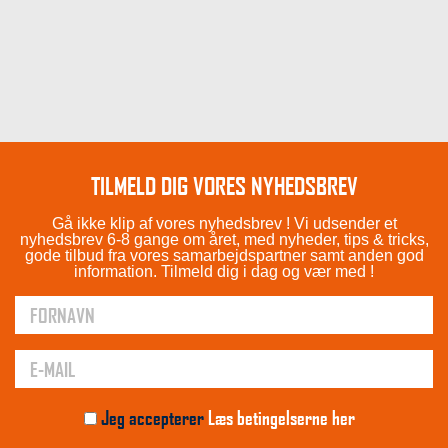
TILMELD DIG VORES NYHEDSBREV
Gå ikke klip af vores nyhedsbrev ! Vi udsender et
nyhedsbrev 6-8 gange om året, med nyheder, tips & tricks,
gode tilbud fra vores samarbejdspartner samt anden god
information. Tilmeld dig i dag og vær med !
Jeg accepterer
Læs betingelserne her