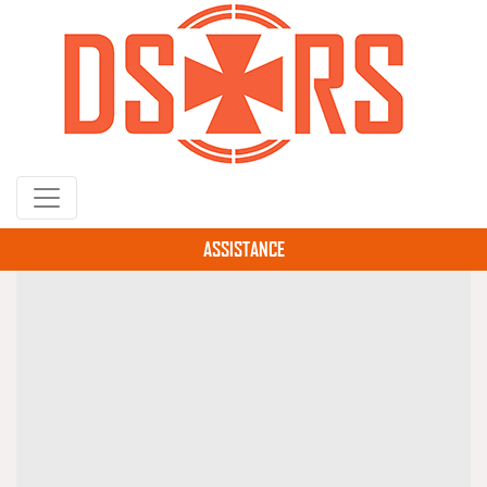
Gå
til
hovedindhold
ASSISTANCE