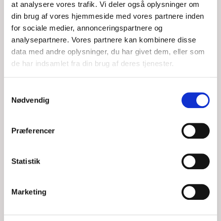
at analysere vores trafik. Vi deler også oplysninger om
din brug af vores hjemmeside med vores partnere inden
for sociale medier, annonceringspartnere og
analysepartnere. Vores partnere kan kombinere disse
data med andre oplysninger, du har givet dem, eller som
de har indsamlet fra din brug af deres tjenester.
28 FODS MOTORBÅD STRANDET PÅ
Samtykkevalg
Nødvendig
NYORD
Præferencer
TOR, 06/08/2026 - 15:46
Statistik
Ejer af 28 fods motorbåd anmoder DSRS Vordingborg om
assistance. Ligger ca 0,5-1,0 sømil nordvest for Nyord havn
med motorstop. DSRS Vordingborg samler
Marketing
LÆS MERE
DSRS Vordingborg