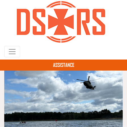
Gå
til
hovedindhold
ASSISTANCE