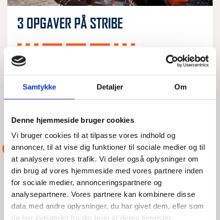
3 OPGAVER PÅ STRIBE
TOR, 06/08/2026 - 07:56
DSRS i Faxe Ladeplads blev anmodet om assistance til en
jolle med motorproblemer i Bøgestrømmen. Snart efter afgik
Samtykke
Detaljer
Om
Rescue Liv mod havaristen og fik en line om
LÆS MERE
DSRS Faxe Ladeplads
Denne hjemmeside bruger cookies
Vi bruger cookies til at tilpasse vores indhold og
annoncer, til at vise dig funktioner til sociale medier og til
ASSISTANCE
at analysere vores trafik. Vi deler også oplysninger om
din brug af vores hjemmeside med vores partnere inden
for sociale medier, annonceringspartnere og
analysepartnere. Vores partnere kan kombinere disse
data med andre oplysninger, du har givet dem, eller som
de har indsamlet fra din brug af deres tjenester.