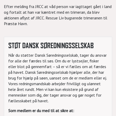
Efter melding fra JRCC at våd person var iagttaget gået i land
og fortalt at han var kæntret med en trimeran, da blev
aktionen aflyst af JRCC. Rescue Liv bugserede trimeranen til
Præstø Havn.
STØT DANSK SØREDNINGSSELSKAB
Når du støtter Dansk Søredningsselskab, tager du ansvar
for alle der færdes til søs. Om du er lystsejler, fisker
eller blot på gennemfart – så er vi fælles om at færdes
på havet. Dansk Søredningsselskab hjælper alle, der har
brug for hjælp på søen, uanset om de er medlem eller ej.
Vores redningsmandskab arbejder frivilligt og ulønnet
hele året rundt. Men vi kan kun eksistere på grund af
mennesker som dig, der tager ansvar og gør noget for
fællesskabet på havet.
Som medlem er du med til at sikre at: