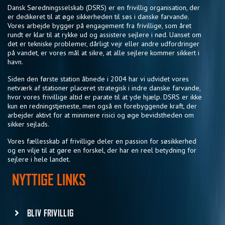
Dansk Søredningsselskab (DSRS) er en frivillig organisation, der
er dedikeret til at øge sikkerheden til søs i danske farvande.
Vores arbejde bygger på engagement fra frivillige, som året
rundt er klar til at rykke ud og assistere sejlere i nød. Uanset om
det er tekniske problemer, dårligt vejr eller andre udfordringer
på vandet, er vores mål at sikre, at alle sejlere kommer sikkert i
havn.
Siden den første station åbnede i 2004 har vi udvidet vores
netværk af stationer placeret strategisk i indre danske farvande,
hvor vores frivillige altid er parate til at yde hjælp. DSRS er ikke
kun en redningstjeneste, men også en forebyggende kraft, der
arbejder aktivt for at minimere risici og øge bevidstheden om
sikker sejlads.
Vores fællesskab af frivillige deler en passion for søsikkerhed
og en vilje til at gøre en forskel, der har en reel betydning for
sejlere i hele landet.
NYTTIGE LINKS
BLIV FRIVILLIG