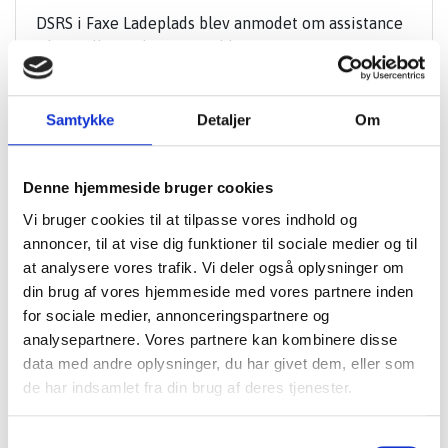
DSRS i Faxe Ladeplads blev anmodet om assistance
til en jolle med motorproblemer i Bøgestrømmen.
Snart efter afgik Rescue Liv mod havaristen og fik
en line om
Samtykke
Detaljer
Om
DSRS Faxe Ladeplads
Læs mere
Denne hjemmeside bruger cookies
Assistance
Vi bruger cookies til at tilpasse vores indhold og
annoncer, til at vise dig funktioner til sociale medier og til
at analysere vores trafik. Vi deler også oplysninger om
din brug af vores hjemmeside med vores partnere inden
for sociale medier, annonceringspartnere og
analysepartnere. Vores partnere kan kombinere disse
data med andre oplysninger, du har givet dem, eller som
de har indsamlet fra din brug af deres tjenester.
Samtykkevalg