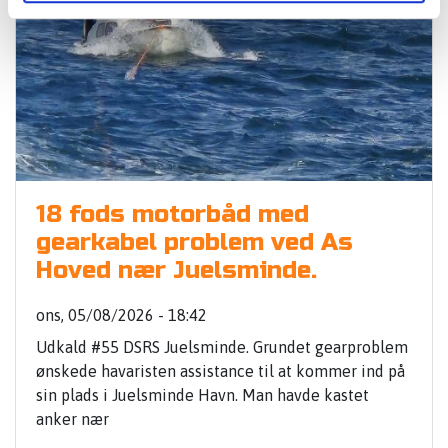
18 fods motorbåd med
gearkabel problem ved As
Hoved nær Juelsminde.
ons, 05/08/2026 - 18:42
Udkald #55 DSRS Juelsminde. Grundet gearproblem
ønskede havaristen assistance til at kommer ind på
sin plads i Juelsminde Havn. Man havde kastet
anker nær