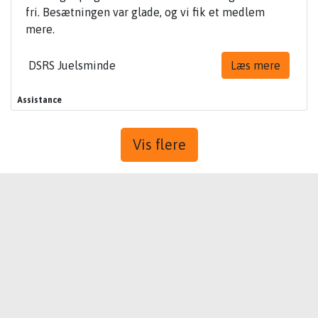
fri. Besætningen var glade, og vi fik et medlem
mere.
DSRS Juelsminde
Læs mere
Assistance
Vis flere