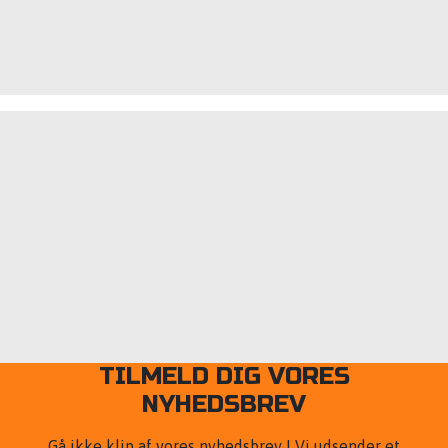
TILMELD DIG VORES
NYHEDSBREV
Gå ikke klip af vores nyhedsbrev ! Vi udsender et