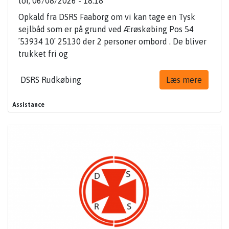
tor, 06/08/2026 - 18:18
Opkald fra DSRS Faaborg om vi kan tage en Tysk
sejlbåd som er på grund ved Ærøskøbing Pos 54
´53934 10´ 25130 der 2 personer ombord . De bliver
trukket fri og
DSRS Rudkøbing
Læs mere
Assistance