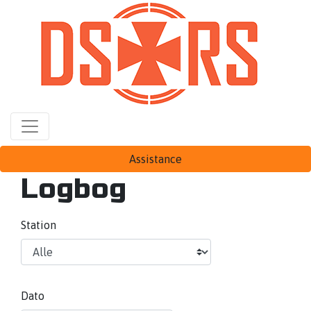
Gå
til
hovedindhold
Assistance
Logbog
Station
Dato